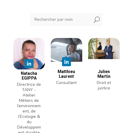
U
Matthieu
Julien
Natacha
Laurent
Martin
EGIPPA
Consultant
Droit et
Directrice de
justice
TANY -
Atelier
Métiers de
l’environnem
ent, de
l’Ecologie &
du
Développem
ent durable