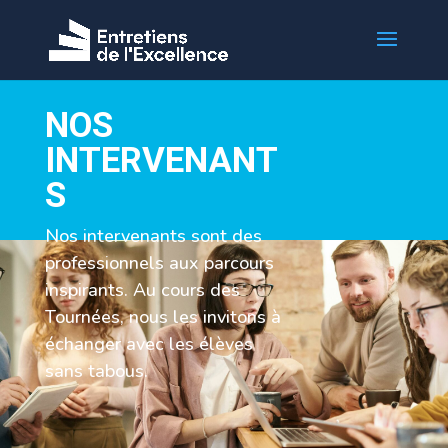
NOS
INTERVENANT
S
Nos intervenants sont des
professionnels aux parcours
inspirants. Au cours des
Tournées, nous les invitons à
échanger avec les élèves
sans tabous.