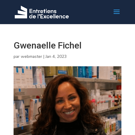
Gwenaelle Fichel
par
webmaster
|
Jan 4, 2023