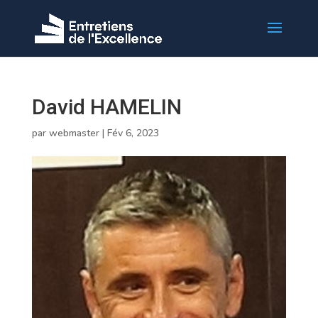
David HAMELIN
par
webmaster
|
Fév 6, 2023