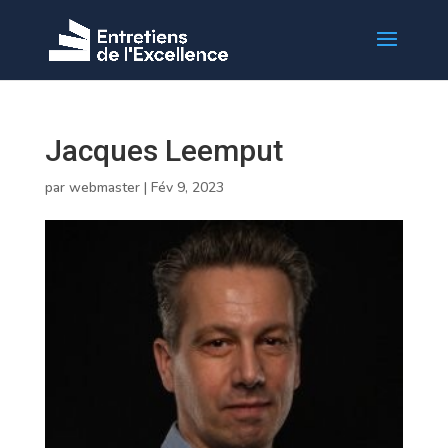
Jacques Leemput
par
webmaster
|
Fév 9, 2023